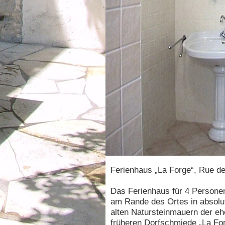
Ferienhaus „La Forge“, Rue de
Das Ferienhaus für 4 Personen
am Rande des Ortes in absolut
alten Natursteinmauern der e
früheren Dorfschmiede „La For